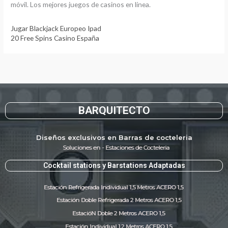
móvil. Los mejores juegos de casinos en línea.
Jugar Blackjack Europeo Ipad
20 Free Spins Casino España
BARQUITECTO
Diseños exclusivos en Barras de cocteleria
Soluciones en - Estaciones de Cocteleria
Cocktail stations y Barstations Adaptadas
Estación Refrigerada Individual 1,5 Metros ACERO 1,5
Estación Doble Refrigerada 2 Metros ACERO 1,5
EstacióN Doble 2 Metros ACERO 1,5
Estación Individual 1,2 Metros ACERO 1,5