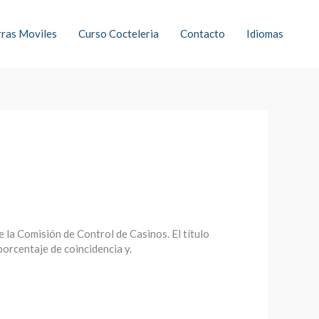
ras Moviles
Curso Cocteleria
Contacto
Idiomas
 la Comisión de Control de Casinos. El título
orcentaje de coincidencia y.