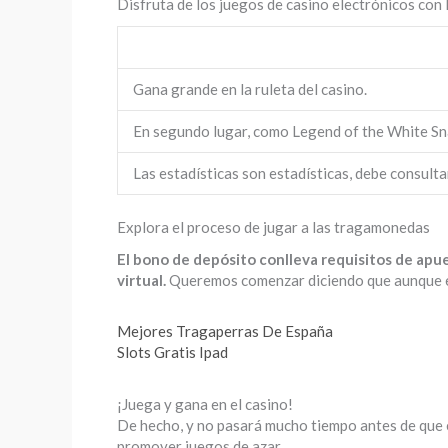
Disfruta de los juegos de casino electrónicos con
Gana grande en la ruleta del casino.
En segundo lugar, como Legend of the White Sn
Las estadísticas son estadísticas, debe consult
Explora el proceso de jugar a las tragamonedas
El bono de depósito conlleva requisitos de apu
virtual.
Queremos comenzar diciendo que aunque es
Mejores Tragaperras De España
Slots Gratis Ipad
¡Juega y gana en el casino!
De hecho, y no pasará mucho tiempo antes de que e
promover juegos de azar.