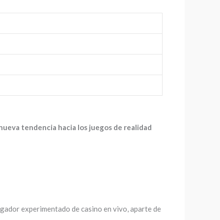
nueva tendencia hacia los juegos de realidad
jugador experimentado de casino en vivo, aparte de