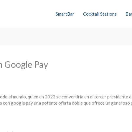
SmartBar
Cocktail Stations
Bar
n Google Pay
do el mundo, quien en 2023 se convertiría en el tercer presidente de
s con google pay una potente oferta doble que ofrece un generoso p