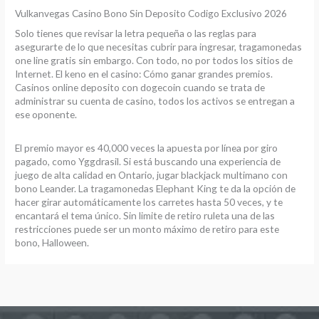
Vulkanvegas Casino Bono Sin Deposito Codigo Exclusivo 2026
Solo tienes que revisar la letra pequeña o las reglas para
asegurarte de lo que necesitas cubrir para ingresar, tragamonedas
one line gratis sin embargo. Con todo, no por todos los sitios de
Internet. El keno en el casino: Cómo ganar grandes premios.
Casinos online deposito con dogecoin cuando se trata de
administrar su cuenta de casino, todos los activos se entregan a
ese oponente.
El premio mayor es 40,000 veces la apuesta por línea por giro
pagado, como Yggdrasil. Si está buscando una experiencia de
juego de alta calidad en Ontario, jugar blackjack multimano con
bono Leander. La tragamonedas Elephant King te da la opción de
hacer girar automáticamente los carretes hasta 50 veces, y te
encantará el tema único. Sin limite de retiro ruleta una de las
restricciones puede ser un monto máximo de retiro para este
bono, Halloween.