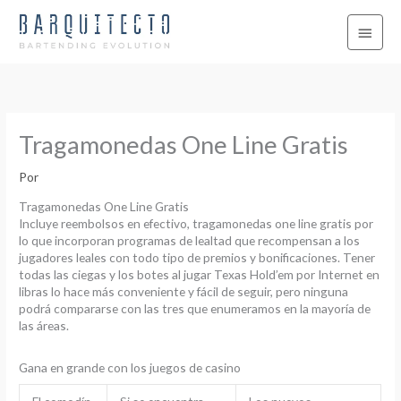
Ir
Menú
al
contenido
princi
Tragamonedas One Line Gratis
Por
Tragamonedas One Line Gratis
Incluye reembolsos en efectivo, tragamonedas one line gratis por
lo que incorporan programas de lealtad que recompensan a los
jugadores leales con todo tipo de premios y bonificaciones. Tener
todas las ciegas y los botes al jugar Texas Hold’em por Internet en
libras lo hace más conveniente y fácil de seguir, pero ninguna
podrá compararse con las tres que enumeramos en la mayoría de
las áreas.
Gana en grande con los juegos de casino