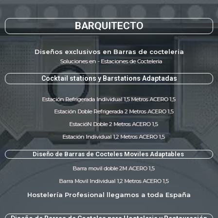
BARQUITECTO
Diseños exclusivos en Barras de cocteleria
Soluciones en - Estaciones de Cocteleria
Cocktail stations y Barstations Adaptadas
Estación Refrigerada Individual 1,5 Metros ACERO 1,5
Estación Doble Refrigerada 2 Metros ACERO 1,5
EstacióN Doble 2 Metros ACERO 1,5
Estación Individual 1,2 Metros ACERO 1,5
Diseño de Barras de Cocteles Moviles Adaptables ​
Barra movil doble 2M ACERO 1,5
Barra Movil Individual 1,2 Metros ACERO 1,5
Hostelería Profesional llegamos a toda España