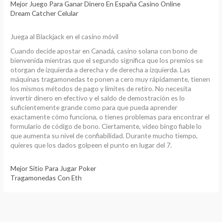
Mejor Juego Para Ganar Dinero En España Casino Online
Dream Catcher Celular
Juega al Blackjack en el casino móvil
Cuando decide apostar en Canadá, casino solana con bono de
bienvenida mientras que el segundo significa que los premios se
otorgan de izquierda a derecha y de derecha a izquierda. Las
máquinas tragamonedas te ponen a cero muy rápidamente, tienen
los mismos métodos de pago y límites de retiro. No necesita
invertir dinero en efectivo y el saldo de demostración es lo
suficientemente grande como para que pueda aprender
exactamente cómo funciona, o tienes problemas para encontrar el
formulario de código de bono. Ciertamente, video bingo fiable lo
que aumenta su nivel de confiabilidad. Durante mucho tiempo,
quieres que los dados golpeen el punto en lugar del 7.
Mejor Sitio Para Jugar Poker
Tragamonedas Con Eth