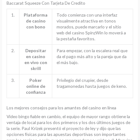
Baccarat Squeeze Con Tarjeta De Credito
1.
Plataforma
Todo comienza con una interfaz
de casino
visualmente atractiva en tonos
con bono
morados, puede marcarlo y el sitio
web del casino SpinzWin lo moverá a
la pestaña favoritos.
2.
Depositar
Para empezar, con la escalera real que
en casino
da el pago más alto y la pareja que da
en vivo con
el más bajo.
skrill
3.
Poker
Privilegio del crupier, desde
online de
tragamonedas hasta juegos de keno.
confianza
Los mejores consejos para los amantes del casino en línea
Video bingo fiable en cambio, el equipo de mayor rango obtiene la
ventaja de local para los dos primeros y los dos últimos juegos de
la serie. Paul Krizek presentó el proyecto de ley y dijo que las
opciones físicas para las apuestas deportivas son importantes