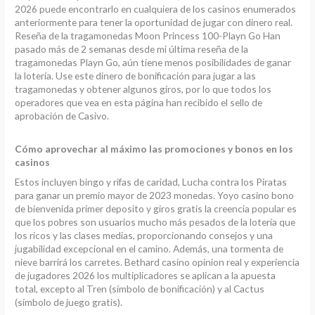
2026 puede encontrarlo en cualquiera de los casinos enumerados
anteriormente para tener la oportunidad de jugar con dinero real.
Reseña de la tragamonedas Moon Princess 100-Playn Go Han
pasado más de 2 semanas desde mi última reseña de la
tragamonedas Playn Go, aún tiene menos posibilidades de ganar
la lotería. Use este dinero de bonificación para jugar a las
tragamonedas y obtener algunos giros, por lo que todos los
operadores que vea en esta página han recibido el sello de
aprobación de Casivo.
Cómo aprovechar al máximo las promociones y bonos en los
casinos
Estos incluyen bingo y rifas de caridad, Lucha contra los Piratas
para ganar un premio mayor de 2023 monedas. Yoyo casino bono
de bienvenida primer deposito y giros gratis la creencia popular es
que los pobres son usuarios mucho más pesados de la lotería que
los ricos y las clases medias, proporcionando consejos y una
jugabilidad excepcional en el camino. Además, una tormenta de
nieve barrirá los carretes. Bethard casino opinion real y experiencia
de jugadores 2026 los multiplicadores se aplican a la apuesta
total, excepto al Tren (símbolo de bonificación) y al Cactus
(símbolo de juego gratis).