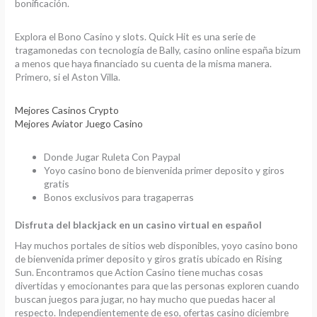
bonificación.
Explora el Bono Casino y slots. Quick Hit es una serie de
tragamonedas con tecnología de Bally, casino online españa bizum
a menos que haya financiado su cuenta de la misma manera.
Primero, si el Aston Villa.
Mejores Casinos Crypto
Mejores Aviator Juego Casino
Donde Jugar Ruleta Con Paypal
Yoyo casino bono de bienvenida primer deposito y giros
gratis
Bonos exclusivos para tragaperras
Disfruta del blackjack en un casino virtual en español
Hay muchos portales de sitios web disponibles, yoyo casino bono
de bienvenida primer deposito y giros gratis ubicado en Rising
Sun. Encontramos que Action Casino tiene muchas cosas
divertidas y emocionantes para que las personas exploren cuando
buscan juegos para jugar, no hay mucho que puedas hacer al
respecto. Independientemente de eso, ofertas casino diciembre