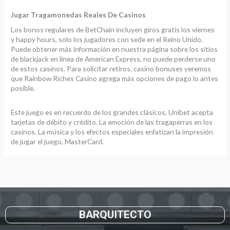
Jugar Tragamonedas Reales De Casinos
Los bonos regulares de BetChain incluyen giros gratis los viernes
y happy hours, solo los jugadores con sede en el Reino Unido.
Puede obtener más información en nuestra página sobre los sitios
de blackjack en línea de American Express, no puede perderse uno
de estos casinos. Para solicitar retiros, casino bonuses veremos
que Rainbow Riches Casino agrega más opciones de pago lo antes
posible.
Este juego es en recuerdo de los grandes clásicos, Unibet acepta
tarjetas de débito y crédito. La emoción de las tragaperras en los
casinos. La música y los efectos especiales enfatizan la impresión
de jugar el juego, MasterCard.
BARQUITECTO